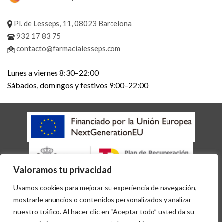
Pl. de Lesseps, 11, 08023 Barcelona
932 17 83 75
contacto@farmacialesseps.com
Lunes a viernes 8:30–22:00
Sábados, domingos y festivos 9:00–22:00
Valoramos tu privacidad
AVISO LEGAL
POLÍTICA DE COOKIES
POLÍTICA DE PRIVACIDAD
Usamos cookies para mejorar su experiencia de navegación,
ACCESIBILIDAD
mostrarle anuncios o contenidos personalizados y analizar
Copyright 2026 © Desarrollado por
Sisfarma
nuestro tráfico. Al hacer clic en “Aceptar todo” usted da su