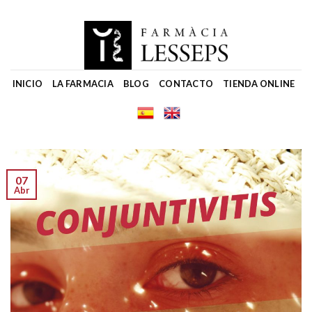
Skip
to
content
INICIO
LA FARMACIA
BLOG
CONTACTO
TIENDA ONLINE
07
Abr